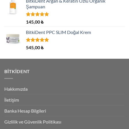
BitkiDent Argan & Keratin Özlü Organik
Şampuan
5 üzerinden
145,00
₺
5.00
oy
aldı
BitkiDent PPC SLIM Doğal Krem
5 üzerinden
545,00
₺
5.00
oy
aldı
BITKIDENT
Hakkımızda
İletişim
Banka Hesap Bilgileri
Gizlilik ve Güvenlik Politikası