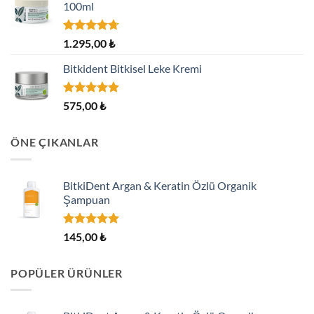
100ml
5
1.295,00
₺
üzerinden
4.70
oy
Bitkident Bitkisel Leke Kremi
aldı
5 üzerinden
575,00
₺
4.82
oy
aldı
ÖNE ÇIKANLAR
BitkiDent Argan & Keratin Özlü Organik
Şampuan
5 üzerinden
145,00
₺
5.00
oy
aldı
POPÜLER ÜRÜNLER