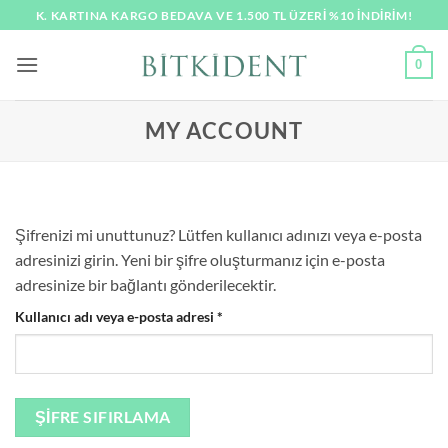
İçeriğe
K. KARTINA KARGO BEDAVA VE 1.500 TL ÜZERI %10 İNDİRİM!
atla
0
MY ACCOUNT
Şifrenizi mi unuttunuz? Lütfen kullanıcı adınızı veya e-posta
adresinizi girin. Yeni bir şifre oluşturmanız için e-posta
adresinize bir bağlantı gönderilecektir.
Gerekli
Kullanıcı adı veya e-posta adresi
*
ŞIFRE SIFIRLAMA