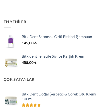
EN YENILER
BitkiDent Sarımsak Özlü Bitkisel Şampuan
145,00
₺
Bitkident Tenacile Sivilce Karşıtı Krem
455,00
₺
ÇOK SATANLAR
BitkiDent Doğal Şerbetçi & Çörek Otu Kremi
100ml