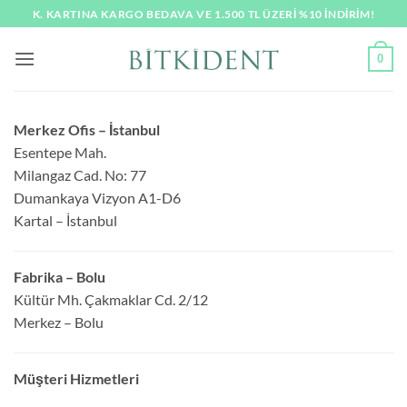
İçeriğe
K. KARTINA KARGO BEDAVA VE 1.500 TL ÜZERI %10 İNDİRİM!
atla
0
Merkez Ofis – İstanbul
Esentepe Mah.
Milangaz Cad. No: 77
Dumankaya Vizyon A1-D6
Kartal – İstanbul
Fabrika – Bolu
Kültür Mh. Çakmaklar Cd. 2/12
Merkez – Bolu
Müşteri Hizmetleri