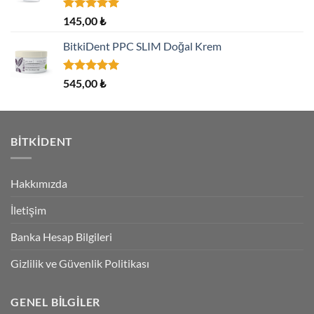
5 üzerinden
145,00
₺
5.00
oy
aldı
BitkiDent PPC SLIM Doğal Krem
5 üzerinden
545,00
₺
5.00
oy
aldı
BITKIDENT
Hakkımızda
İletişim
Banka Hesap Bilgileri
Gizlilik ve Güvenlik Politikası
GENEL BILGILER