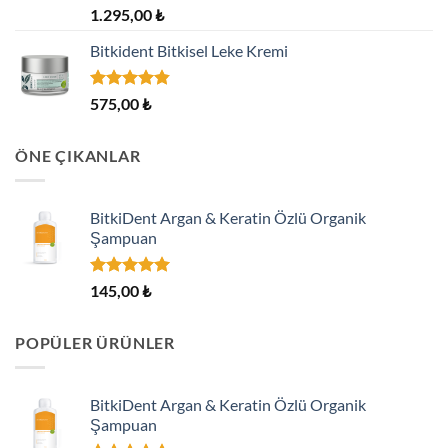
5
1.295,00
₺
üzerinden
4.70
oy
Bitkident Bitkisel Leke Kremi
aldı
5 üzerinden
575,00
₺
4.82
oy
aldı
ÖNE ÇIKANLAR
BitkiDent Argan & Keratin Özlü Organik
Şampuan
5 üzerinden
145,00
₺
5.00
oy
aldı
POPÜLER ÜRÜNLER
BitkiDent Argan & Keratin Özlü Organik
Şampuan