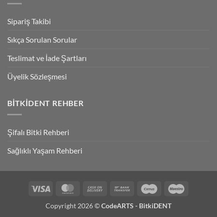
Sipariş Takibi
Sıkça Sorulan Sorular
Teslimat ve İade Şartları
Üyelik Sözleşmesi
BITKIDENT REHBER
Şifalı Bitki Rehberi
Sağlıklı Yaşam Rehberi
Visa
MasterCard
Cash
Bank
Cirrus
Maestro
On
Transfer
Copyright 2026 ©
CodeARTS - BitkiDENT
Delivery