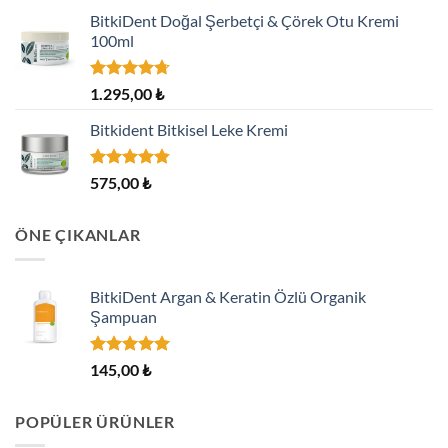
BitkiDent Doğal Şerbetçi & Çörek Otu Kremi
100ml
5
1.295,00
₺
üzerinden
4.70
oy
Bitkident Bitkisel Leke Kremi
aldı
5 üzerinden
575,00
₺
4.82
oy
aldı
ÖNE ÇIKANLAR
BitkiDent Argan & Keratin Özlü Organik
Şampuan
5 üzerinden
145,00
₺
5.00
oy
aldı
POPÜLER ÜRÜNLER