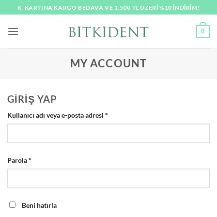
İçeriğe
K. KARTINA KARGO BEDAVA VE 1.500 TL ÜZERI %10 İNDİRİM!
atla
0
MY ACCOUNT
GIRIŞ YAP
Gerekli
Kullanıcı adı veya e-posta adresi
*
Gerekli
Parola
*
Beni hatırla