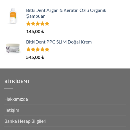
BitkiDent Argan & Keratin Özlü Organik
Şampuan
5 üzerinden
145,00
₺
5.00
oy
aldı
BitkiDent PPC SLIM Doğal Krem
5 üzerinden
545,00
₺
5.00
oy
aldı
BITKIDENT
Hakkımızda
İletişim
Banka Hesap Bilgileri