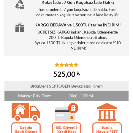
Kolay İade : 7 Gün Koşulsuz İade Hakkı
Tüm ürünlerde 7 gün koşulsuz iade hakkı. Form
doldurmadan koşulsuz ve sorunsuz iade kolaylığı.
KARGO BEDAVA ve 1.500TL üzerine İNDİRİM!
ÜCRETSİZ KARGO imkanı, Kapıda Ödemelerde
200TL Kapıda Ödeme ücreti alınır.
Ayrıca 1500 TL lik alışverişlerinizde de ekstra %10
İNDİRİM!
3
müşteri
525,00
₺
puanına
dayanarak
BitkiDent SEPTOGEN Beyazlatıcı Krem
5 üzerinden
5
puan aldı
Marka : BitkiDent
Ölçü : 100 ml