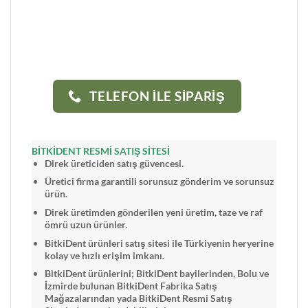
TELEFON İLE SİPARİŞ
BİTKİDENT RESMİ SATIŞ SİTESİ
Direk üreticiden satış güvencesi.
Üretici firma garantili sorunsuz gönderim ve sorunsuz
ürün.
Direk üretimden gönderilen yeni üretim, taze ve raf
ömrü uzun ürünler.
BitkiDent ürünleri satış sitesi ile Türkiyenin heryerine
kolay ve hızlı erişim imkanı.
BitkiDent ürünlerini; BitkiDent bayilerinden, Bolu ve
İzmirde bulunan BitkiDent Fabrika Satış
Mağazalarından yada BitkiDent Resmi Satış