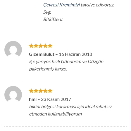
Çevresi Kremimizi
tavsiye ediyoruz.
Syg.
BitkiDent
5 üzerinden
Gizem Bulut
–
16 Haziran 2018
5
oy aldı
işe yarıyor. hızlı Gönderim ve Düzgün
paketlenmiş kargo.
5 üzerinden
hml
–
23 Kasım 2017
5
oy aldı
bikini bölgesi kararması için ideal rahatsız
etmeden kullanabiliyorum