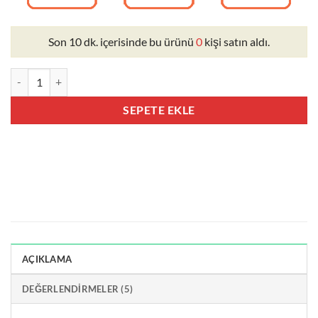
Son 10 dk. içerisinde bu ürünü
0
kişi satın aldı.
BitkiDent SEPTOGEN Doğal Cilt Beyazlatıcı Krem adet
SEPETE EKLE
AÇIKLAMA
DEĞERLENDIRMELER (5)