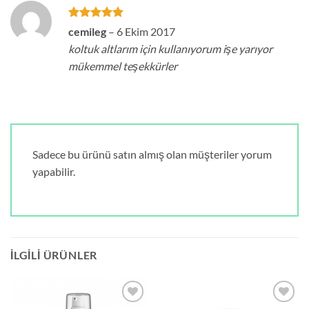
5 üzerinden
cemileg
–
6 Ekim 2017
5
oy aldı
koltuk altlarım için kullanıyorum işe yarıyor
mükemmel teşekkürler
Sadece bu ürünü satın almış olan müşteriler yorum
yapabilir.
İLGILI ÜRÜNLER