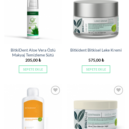
İstek
İstek
Listeme
Listeme
Ekle
Ekle
BitkiDent Aloe Vera Özlü
Bitkident Bitkisel Leke Kremi
Makyaj Temizleme Sütü
205,00
₺
575,00
₺
SEPETE EKLE
SEPETE EKLE
İstek
İstek
Listeme
Listeme
Ekle
Ekle