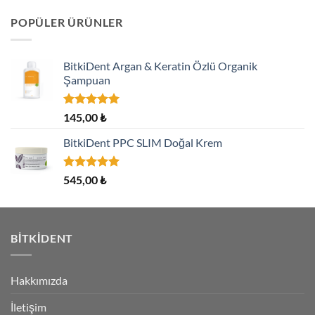
aldı
POPÜLER ÜRÜNLER
BitkiDent Argan & Keratin Özlü Organik
Şampuan
5 üzerinden
145,00
₺
5.00
oy
aldı
BitkiDent PPC SLIM Doğal Krem
5 üzerinden
545,00
₺
5.00
oy
aldı
BITKIDENT
Hakkımızda
İletişim