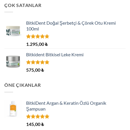
ÇOK SATANLAR
BitkiDent Doğal Şerbetçi & Çörek Otu Kremi
100ml
5
1.295,00
₺
üzerinden
4.70
oy
Bitkident Bitkisel Leke Kremi
aldı
5 üzerinden
575,00
₺
4.82
oy
aldı
ÖNE ÇIKANLAR
BitkiDent Argan & Keratin Özlü Organik
Şampuan
5 üzerinden
145,00
₺
5.00
oy