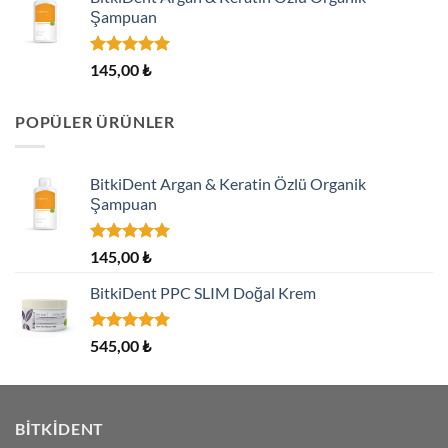
Şampuan
5 üzerinden
145,00
₺
5.00
oy
aldı
POPÜLER ÜRÜNLER
BitkiDent Argan & Keratin Özlü Organik
Şampuan
5 üzerinden
145,00
₺
5.00
oy
aldı
BitkiDent PPC SLIM Doğal Krem
5 üzerinden
545,00
₺
5.00
oy
aldı
BITKIDENT