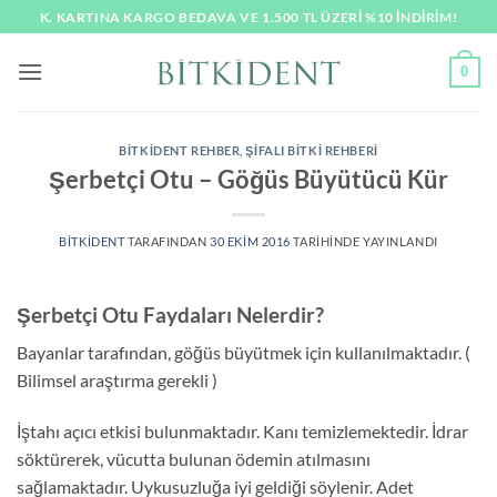
İçeriğe
K. KARTINA KARGO BEDAVA VE 1.500 TL ÜZERI %10 İNDİRİM!
atla
0
BITKIDENT REHBER
,
ŞIFALI BITKI REHBERI
Şerbetçi Otu – Göğüs Büyütücü Kür
BITKIDENT
TARAFINDAN
30 EKIM 2016
TARIHINDE YAYINLANDI
Şerbetçi Otu Faydaları Nelerdir?
Bayanlar tarafından, göğüs büyütmek için kullanılmaktadır. (
Bilimsel araştırma gerekli )
İştahı açıcı etkisi bulunmaktadır. Kanı temizlemektedir. İdrar
söktürerek, vücutta bulunan ödemin atılmasını
sağlamaktadır. Uykusuzluğa iyi geldiği söylenir. Adet