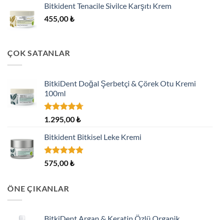
Bitkident Tenacile Sivilce Karşıtı Krem
455,00
₺
ÇOK SATANLAR
BitkiDent Doğal Şerbetçi & Çörek Otu Kremi
100ml
5
1.295,00
₺
üzerinden
4.70
oy
Bitkident Bitkisel Leke Kremi
aldı
5 üzerinden
575,00
₺
4.82
oy
aldı
ÖNE ÇIKANLAR
BitkiDent Argan & Keratin Özlü Organik